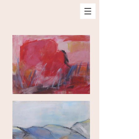
J
A
R
D
E
N
A
H
M
A
S
É
G
O
L
D
B
E
R
G