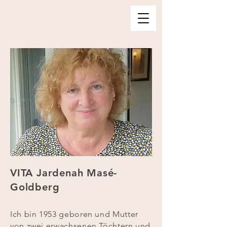
J
A
R
D
E
N
A
H
M
A
S
É
G
O
L
D
B
E
R
G
VITA
Jardenah Masé-
Goldberg
Ich bin 1953 geboren und Mutter
von zwei erwachsenen Töchtern und